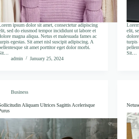
Lorem ipsum dolor sit amet, consectetur adipiscing
Lorem 
elit, sed do eiusmod tempor incididunt ut labore et
elit, 
dolore magna aliqua. Netus et malesuada fames ac
dolore
turpis egestas. Sit amet nisl suscipit adipiscing. A
turpis
pellentesque sit amet porttitor eget dolor morbi.
pellen
Sit…
Sit…
admin
January 25, 2024
Business
Sollicitudin Aliquam Ultrices Sagittis Acelerisque
Netus
Purus