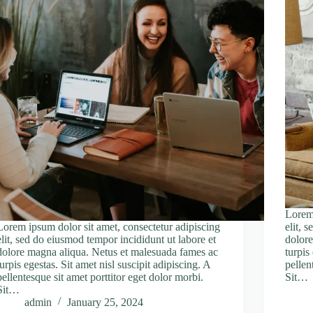
Lorem 
Lorem ipsum dolor sit amet, consectetur adipiscing
elit, 
elit, sed do eiusmod tempor incididunt ut labore et
dolore
dolore magna aliqua. Netus et malesuada fames ac
turpis
turpis egestas. Sit amet nisl suscipit adipiscing. A
pellen
pellentesque sit amet porttitor eget dolor morbi.
Sit…
Sit…
admin
January 25, 2024